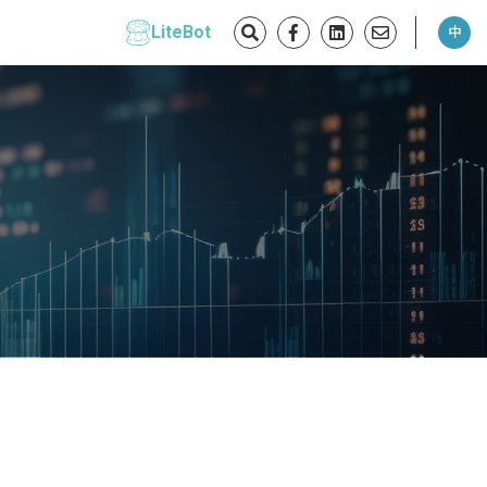
LiteBot
中